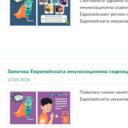
Световната здравна о
имунизационна седмиц
Европейският регион 
Европейската имуниз
Започва Европейската имунизационна седмиц
21.04.2024
Плюсмен сменя намета
Европейската имуниз