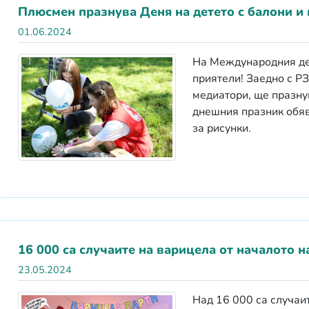
Плюсмен празнува Деня на детето с балони и
01.06.2024
На Международния де
приятели! Заедно с Р
медиатори, ще празнув
днешния празник обяв
за рисунки.
16 000 са случаите на варицела от началото н
23.05.2024
Над 16 000 са случаит