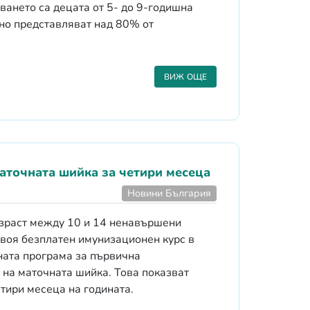
ването са децата от 5- до 9-годишна
йно представляват над 80% от
ВИЖ ОЩЕ
аточната шийка за четири месеца
Новини България
зраст между 10 и 14 ненавършени
своя безплатен имунизационен курс в
ата програма за първична
 на маточната шийка. Това показват
тири месеца на годината.