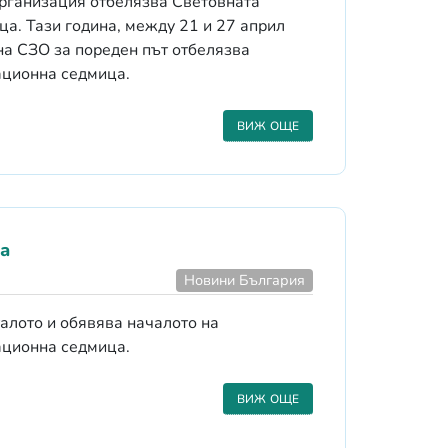
рганизация отбелязва Световната
а. Тази година, между 21 и 27 април
на СЗО за пореден път отбелязва
ационна седмица.
ВИЖ ОЩЕ
а
Новини България
лото и обявява началото на
ационна седмица.
ВИЖ ОЩЕ