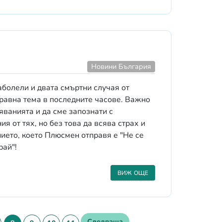
Новини България
аболели и двата смъртни случая от
равна тема в последните часове. Важно
яванията и да сме запознати с
 от тях, но без това да всява страх и
ието, което Плюсмен отправя е "Не се
рай"!
ВИЖ ОЩЕ
Следваща