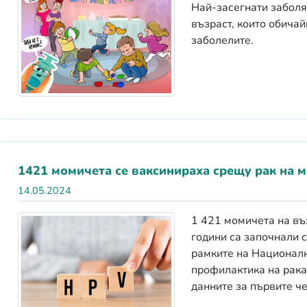
Най-засегнати заболя
възраст, които обича
заболелите.
1421 момичета се ваксинираха срещу рак на м
14.05.2024
1 421 момичета на въ
години са започнали 
рамките на Националн
профилактика на рака
данните за първите че