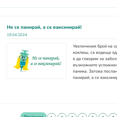
Не се панирай, а се ваксинирай!
19.04.2024
Увеличения брой на з
коклюш, са водеща зд
е да говорим за забол
възможните усложнения
паника. Затова послан
панирай, а се ваксини
Предишна