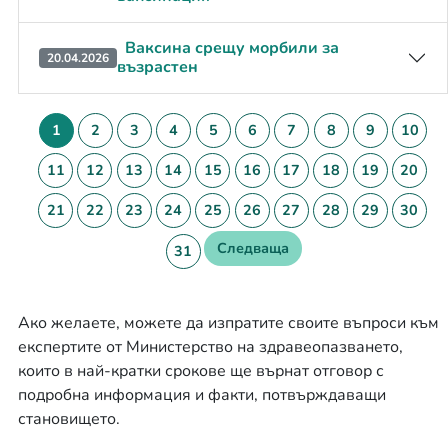
Ваксина срещу морбили за
20.04.2026
възрастен
1
2
3
4
5
6
7
8
9
10
11
12
13
14
15
16
17
18
19
20
21
22
23
24
25
26
27
28
29
30
Следваща
31
Ако желаете, можете да изпратите своите въпроси към
експертите от Министерство на здравеопазването,
които в най-кратки срокове ще върнат отговор с
подробна информация и факти, потвърждаващи
становището.