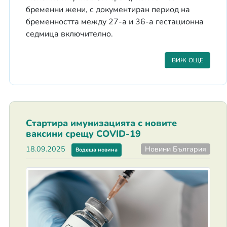
бременни жени, с документиран период на
бременността между 27-а и 36-а гестационна
седмица включително.
ВИЖ ОЩЕ
Стартира имунизацията с новите
ваксини срещу COVID-19
Новини България
18.09.2025
Водеща новина