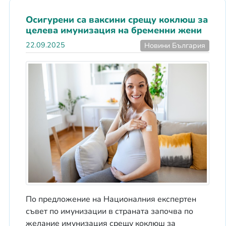
Осигурени са ваксини срещу коклюш за
целева имунизация на бременни жени
22.09.2025
Новини България
По предложение на Националния експертен
съвет по имунизации в страната започва по
желание имунизация срещу коклюш за