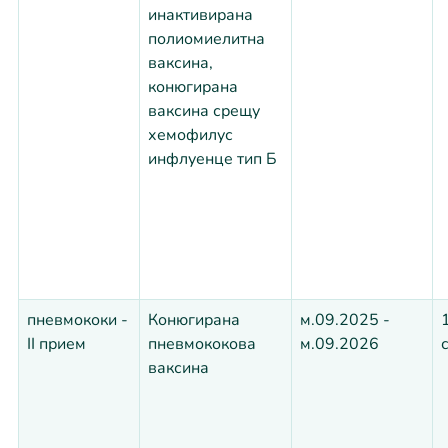
инактивирана
полиомиелитна
ваксина,
конюгирана
ваксина срещу
хемофилус
инфлуенце тип Б
пневмококи -
Конюгирана
м.09.2025 -
II прием
пневмококова
м.09.2026
ваксина