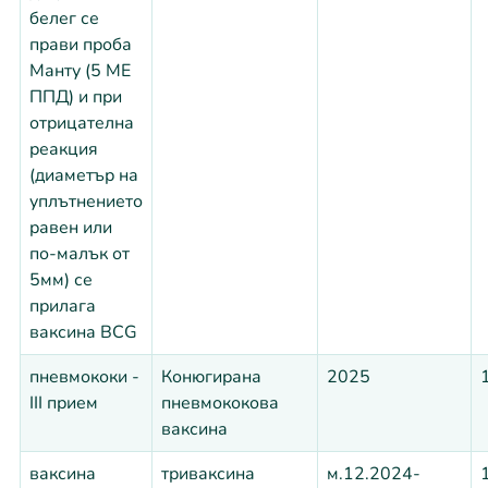
белег се
прави проба
Манту (5 МЕ
ППД) и при
отрицателна
реакция
(диаметър на
уплътнението
равен или
по-малък от
5мм) се
прилага
ваксина BCG
пневмококи -
Конюгирана
2025
III прием
пневмококова
ваксина
ваксина
триваксина
м.12.2024-