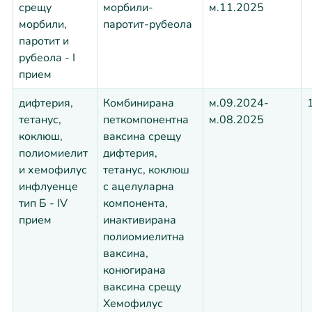
срещу
морбили-
м.11.2025
морбили,
паротит-рубеола
паротит и
рубеола - I
прием
дифтерия,
Комбинирана
м.09.2024-
тетанус,
петкомпонентна
м.08.2025
коклюш,
ваксина срещу
полиомиелит
дифтерия,
и хемофилус
тетанус, коклюш
инфлуенце
с ацелуларна
тип Б - IV
компонента,
прием
инактивирана
полиомиелитна
ваксина,
конюгирана
ваксина срещу
Хемофилус