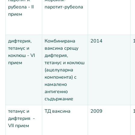
рубеола - II
паротит-рубеола
прием
дифтерия,
Комбинирана
2014
тетанус и
ваксина срещу
коклюш - VI
дифтерия,
прием
тетанус и коклюш
(ацелуларна
компонента) с
намалено
антигенно
съдържание
тетанус и
ТД ваксина
2009
дифтерия -
VII прием