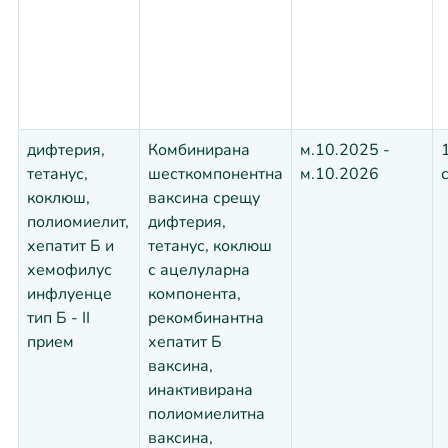
дифтерия,
Комбинирана
м.10.2025 -
тетанус,
шесткомпонентна
м.10.2026
коклюш,
ваксина срещу
полиомиелит,
дифтерия,
хепатит Б и
тетанус, коклюш
хемофилус
с ацелуларна
инфлуенце
компонента,
тип Б - II
рекомбинантна
прием
хепатит Б
ваксина,
инактивирана
полиомиелитна
ваксина,