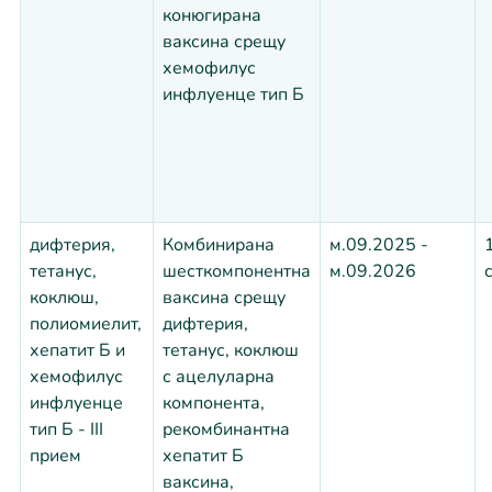
конюгирана
ваксина срещу
хемофилус
инфлуенце тип Б
дифтерия,
Комбинирана
м.09.2025 -
тетанус,
шесткомпонентна
м.09.2026
коклюш,
ваксина срещу
полиомиелит,
дифтерия,
хепатит Б и
тетанус, коклюш
хемофилус
с ацелуларна
инфлуенце
компонента,
тип Б - III
рекомбинантна
прием
хепатит Б
ваксина,