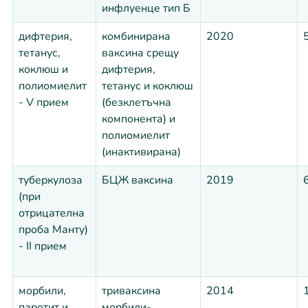
инфлуенце тип Б
дифтерия,
комбинирана
2020
5
тетанус,
ваксина срещу
коклюш и
дифтерия,
полиомиелит
тетанус и коклюш
- V прием
(безклетъчна
компонента) и
полиомиелит
(инактивирана)
туберкулоза
БЦЖ ваксина
2019
6
(при
отрицателна
проба Манту)
- II прием
морбили,
триваксина
2014
паротит и
морбили-