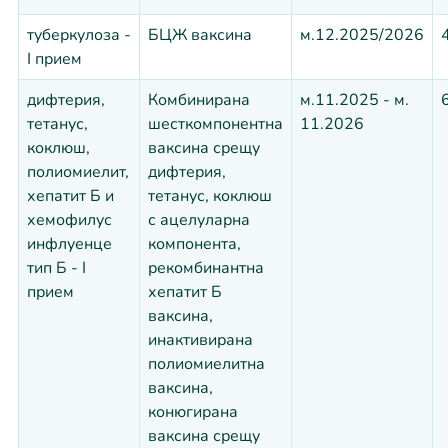
туберкулоза -
БЦЖ ваксина
м.12.2025/2026
I прием
дифтерия,
Комбинирана
м.11.2025 - м.
тетанус,
шесткомпонентна
11.2026
коклюш,
ваксина срещу
полиомиелит,
дифтерия,
хепатит Б и
тетанус, коклюш
хемофилус
с ацелуларна
инфлуенце
компонента,
тип Б - I
рекомбинантна
прием
хепатит Б
ваксина,
инактивирана
полиомиелитна
ваксина,
конюгирана
ваксина срещу