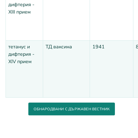
дифтерия -
XIII прием
тетанус и
ТД ваксина
1941
дифтерия -
XIV прием
ОБНАРОДВАНИ С ДЪРЖАВЕН ВЕСТНИК