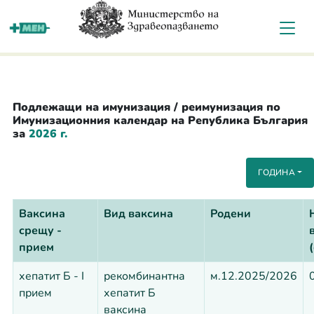
За мен
Подлежащи на имунизация / реимунизация по
Имунизационния календар на Република България
за
2026 г.
ГОДИНА
Ваксина
Вид ваксина
Родени
срещу -
прием
хепатит Б - I
рекомбинантна
м.12.2025/2026
прием
хепатит Б
ваксина