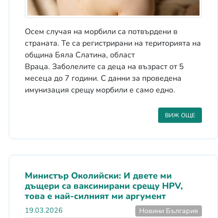
Осем случая на морбили са потвърдени в
страната. Те са регистрирани на територията на
община Бяла Слатина, област
Враца. Заболелите са деца на възраст от 5
месеца до 7 години. С данни за проведена
имунизация срещу морбили е само едно.
ВИЖ ОЩЕ
Министър Околийски: И двете ми
дъщери са ваксинирани срещу HPV,
това е най-силният ми аргумент
19.03.2026
Новини България