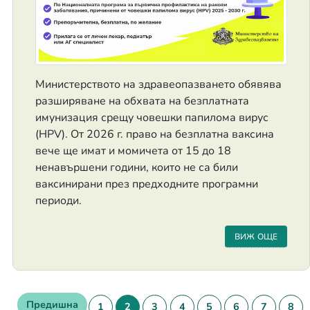
Министерството на здравеопазването обявява
разширяване на обхвата на безплатната
имунизация срещу човешки папилома вирус
(HPV). От 2026 г. право на безплатна ваксина
вече ще имат и момичета от 15 до 18
ненавършени години, които не са били
ваксинирани през предходните програмни
периоди.
ВИЖ ОЩЕ
Предишна
1
2
3
4
5
6
7
8