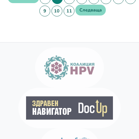
Следваща
9
10
11