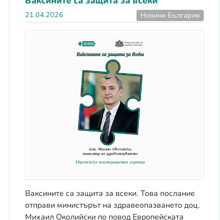
Ваксините са защита за всеки
21.04.2026
Новини България
Ваксините са защита за всеки. Това послание
отправи министърът на здравеопазването доц.
Михаил Околийски по повод Европейската