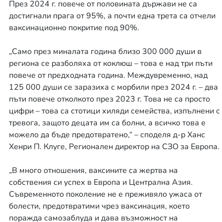
През 2024 г. повече от половината държави не са
достигнали прага от 95%, а почти една трета са отчели
ваксинационно покритие под 90%.
„Само през миналата година близо 300 000 души в
региона се разболяха от коклюш – това е над три пъти
повече от предходната година. Междувременно, над
125 000 души се заразиха с морбили през 2024 г. – два
пъти повече отколкото през 2023 г. Това не са просто
цифри – това са стотици хиляди семейства, изпълнени с
тревога, защото децата им са болни, а всичко това е
можело да бъде предотвратено,“ – споделя д-р Ханс
Хенри П. Клуге, Регионален директор на СЗО за Европа.
„В много отношения, ваксините са жертва на
собствения си успех в Европа и Централна Азия.
Съвременното поколение не е преживяло ужаса от
болести, предотвратими чрез ваксинация, което
поражда самозаблуда и дава възможност на