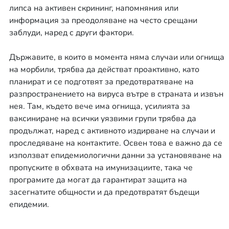
липса на активен скрининг, напомняния или
информация за преодоляване на често срещани
заблуди, наред с други фактори.
Държавите, в които в момента няма случаи или огнища
на морбили, трябва да действат проактивно, като
планират и се подготвят за предотвратяване на
разпространението на вируса вътре в страната и извън
нея. Там, където вече има огнища, усилията за
ваксиниране на всички уязвими групи трябва да
продължат, наред с активното издирване на случаи и
проследяване на контактите. Освен това е важно да се
използват епидемиологични данни за установяване на
пропуските в обхвата на имунизациите, така че
програмите да могат да гарантират защита на
засегнатите общности и да предотвратят бъдещи
епидемии.