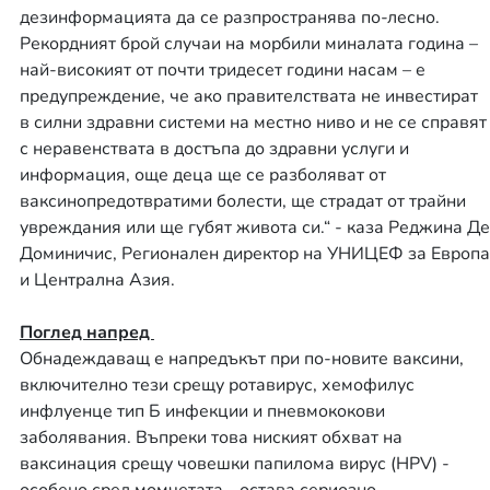
дезинформацията да се разпространява по-лесно.
Рекордният брой случаи на морбили миналата година –
най-високият от почти тридесет години насам – е
предупреждение, че ако правителствата не инвестират
в силни здравни системи на местно ниво и не се справят
с неравенствата в достъпа до здравни услуги и
информация, още деца ще се разболяват от
ваксинопредотвратими болести, ще страдат от трайни
увреждания или ще губят живота си.“ - каза Реджина Де
Доминичис, Регионален директор на УНИЦЕФ за Европа
и Централна Азия.
Поглед напред
Обнадеждаващ е напредъкът при по-новите ваксини,
включително тези срещу ротавирус, хемофилус
инфлуенце тип Б инфекции и пневмококови
заболявания. Въпреки това ниският обхват на
ваксинация срещу човешки папилома вирус (HPV) -