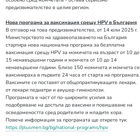
особено сред момчетата - остава сериозно
предизвикателство в целия регион.
Нова програма за ваксинация срещу HPV в България
В отговор на това предизвикателство, от 14 юли 2025 г.
Министерството на здравеопазването на България
стартира нова национална програма за безплатна
ваксинация срещу HPV за момичета на възраст от 10 до
15 ненавършени години и момчета от 10 до 14
ненавършени години. Близо 150 момичета и момчета се
ваксинираха в първите 24 часа от старта на програмата.
Ваксините се поставят от общопрактикуващите лекари,
от лекари педиатри и акушер-гинеколози.
Програмата е част от по-широките усилия за
подобряване на достъпа до ваксини и повишаване на
осведомеността сред родителите и младите хора.
Повече информация за програмата ще открете тук:
https://plusmen.bg/bg/national-programs/hpv