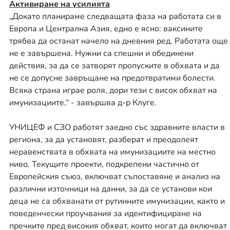
Активиране на усилията
„Докато планираме следващата фаза на работата си в
Европа и Централна Азия, едно е ясно: ваксините
трябва да останат начело на дневния ред. Работата още
не е завършена. Нужни са спешни и обединени
действия, за да се затворят пропуските в обхвата и да
не се допусне завръщане на предотвратими болести.
Всяка страна играе роля, дори тези с висок обхват на
имунизациите,“ - завършва д-р Клуге.
УНИЦЕФ и СЗО работят заедно със здравните власти в
региона, за да установят, разберат и преодолеят
неравенствата в обхвата на имунизациите на местно
ниво. Текущите проекти, подкрепени частично от
Европейския съюз, включват съпоставяне и анализ на
различни източници на данни, за да се установи кои
деца не са обхванати от рутинните имунизации, както и
поведенчески проучвания за идентифициране на
пречките пред високия обхват, които могат да включват