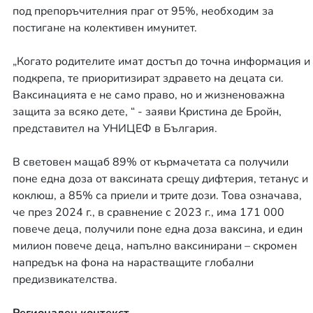
под препоръчителния праг от 95%, необходим за
постигане на колективен имунитет.
„Когато родителите имат достъп до точна информация и
подкрепа, те приоритизират здравето на децата си.
Ваксинацията е не само право, но и жизненоважна
защита за всяко дете, “ - заяви Кристина де Бройн,
представител на УНИЦЕФ в България.
В световен мащаб 89% от кърмачетата са получили
поне една доза от ваксината срещу дифтерия, тетанус и
коклюш, а 85% са приели и трите дози. Това означава,
че през 2024 г., в сравнение с 2023 г., има 171 000
повече деца, получили поне една доза ваксина, и един
милион повече деца, напълно ваксинирани – скромен
напредък на фона на нарастващите глобални
предизвикателства.