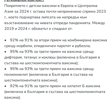
Регионален контекст
Покритието с детски ваксини в Европа и Централна
Азия за 2024 г. остава почти непроменено спрямо 2023
г., което подчертава липсата на напредък към
възстановяване на нивата отпреди пандемията. Между
2019 и 2024 г. обхватът е спаднал от:
• 92% на 91% за втори прием на комбинирана ваксина
срещу морбили, епидемичен паротит и рубеола;
• 95% на 93% за трети прием на ваксина срещу
дифтерия, тетанус и коклюш (включена в България в
състава на шесткомпонентната ваксина);
• 95% на 93% за трети прием на ваксина срещу
полиомиелит (включена в България в състава на
шесткомпонентната ваксина);
• 92% на 91% за трети прием на хепатит Б ваксина
(включена в България в състава на шесткомпонентната
ваксина).