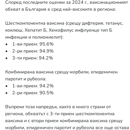
Според последните оценки за 2024 г., ваксинационният
обхват в България е сред най-високите в региона:
Шесткомпонентна ваксина (срещу дифтерия, тетанус,
коклюш, Хепатит Б, Хемофилус инфлуенце тип Б
инфекции и полиомиелит):
• 1-ви прием: 95.6%
• 2-ри прием: 94.9%
• 3-ти прием: 94.2%
Комбинирана ваксина срещу морбили, епидемичен
паротит и рубеола:
• 1-ви прием: 94.2%
• 2-ри прием: 90.5%
Въпреки този напредък, както в много страни от
региона, обхватът с 3-ти прием шесткомпонентна
ваксина и с втори прием комбинирана ваксина срещу
морбили, епидемичен паротит и рубеола все още остава