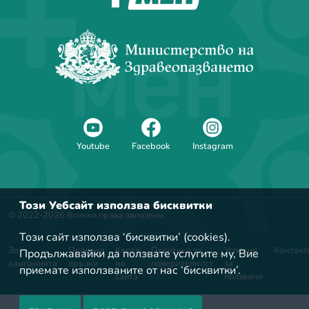
Youtube
Facebook
Instagram
Този Уебсайт използва бисквитки
© 2022-2026 Всички права запазени
Този сайт използва ‘бисквитки’ (cookies).
За
Полезни
Карта
Политика за
Условия
Контакт
Продължавайки да ползвате услугите му, Вие
кампанията
връзки
на
поверителност
за
приемате използваните от нас ‘бисквитки’.
сайта
ползване