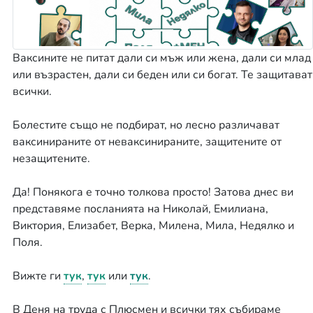
Ваксините не питат дали си мъж или жена, дали си млад
или възрастен, дали си беден или си богат. Те защитават
всички.
Болестите също не подбират, но лесно различават
ваксинираните от неваксинираните, защитените от
незащитените.
Да! Понякога е точно толкова просто! Затова днес ви
представяме посланията на Николай, Емилиана,
Виктория, Елизабет, Верка, Милена, Мила, Недялко и
Поля.
Вижте ги
тук
,
тук
или
тук
.
В Деня на труда с Плюсмен и всички тях събираме