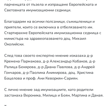
парченцата от пъзела и изпращаме Европейската и
Световната имунизационни седмици.
Благодарим на всички полсаници, съмишленици и
приятели, които се включиха в отбелязването им.
Стартирахме Европейската имунизационна седмица с
министъра на здравеопазването доц. Михаил
Околийски.
След това своето експертно мнение изказаха д-р
Кремена Пармакова, д-р Александър Кобаков, д-р
Ралица Бекярова, д-р Диана Павлова, д-р Андрей
Гончаров, д-р Паолина Анимирова, доц. Христина
Бацелова и проф. Ани Кеворкян-Сариян.
С лично мнение зад имунизациите, като родители
застанаха Вероника, Милица и Боян, Мартина и Даная.