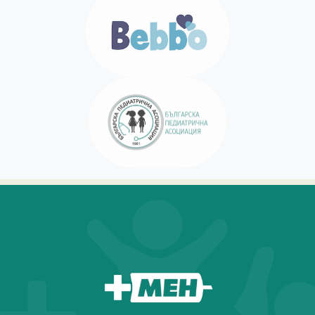
За мен