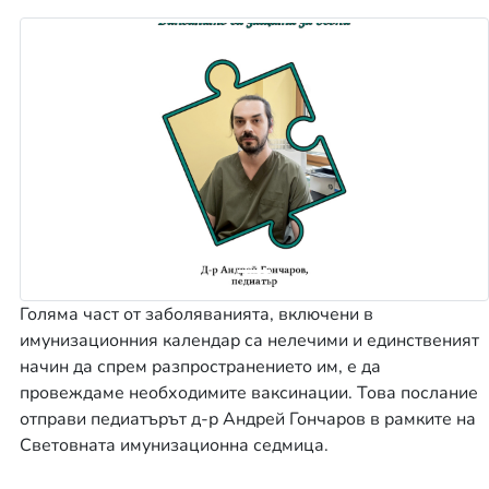
Предишна
Сле
Голяма част от заболяванията, включени в
имунизационния календар са нелечими и единственият
начин да спрем разпространението им, е да
провеждаме необходимите ваксинации. Това послание
отправи педиатърът д-р Андрей Гончаров в рамките на
Световната имунизационна седмица.