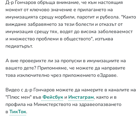
Д-р Гончаров обръща внимание, че към настоящия
момент от ключово значение е прилагането на
имунизацията срещу морбили, паротит и рубеола. "Както
виждаме забравянето за тези болести и отказът от
имунизация срещу тях, водят до висока заболеваемост
и множество проблеми в обществото", изтъква
педиатърът.
А вие проверихте ли за пропуски в имунизациите на
вашето дете? Припомняме, че можете да направите
това изключително чрез приложението еЗдраве.
Видео с д-р Гончаров можете да намерите в каналите на
"Плюс мен" във
Фейсбук
и
Инстаграм
, както и в
профила на Министерството на здравеопазването
в
ТикТок
.